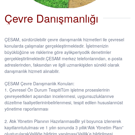
Çevre Danışmanlığı
ÇESAM, sürdürülebilir çevre danışmanlık hizmetleri ile çevresel
konularda çalışmalar gerçekleştirmektedir. İşletmenizin
büyüklüğüne ve risklerine göre aylıkperiyodik denetimler
gerçekleştirilmektedir.ÇESAM merkez telefonlarından, e-posta
adreslerinden, faksından ve ilgili uzmankişiden sürekli olarak
danışmanlık hizmeti alınabilir.
ÇESAM Çevre Danışmanlık Konuları:
1. Çevresel Ön Durum TespitiTüm işletme proseslerinin
çevreyeetkileri açısından incelenmesi, uygunsuzluklarınve
düzeltme faaliyetlerininbelirlenmesi, tespit edilen hususlarınüst
yönetime raporlanması
2. Atık Yönetim Planının HazırlanmasıBir yıl boyunca izlenerek
kayıtlarıntutulması ve 1 yılın sonunda 3 yıllık“Atık Yönetim Planı”
oluşturularakValiliğe bildirim yapılması(Valilik’e bildirilmesi